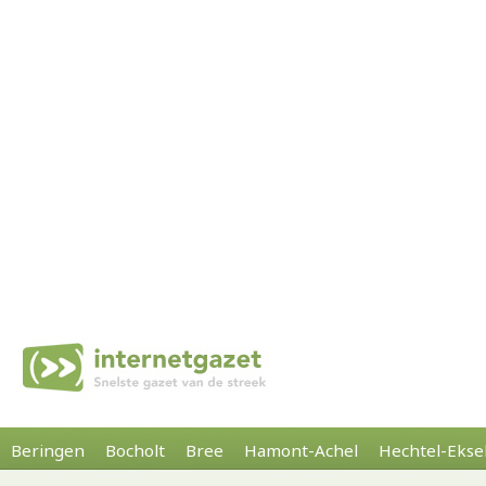
Beringen
Bocholt
Bree
Hamont-Achel
Hechtel-Ekse