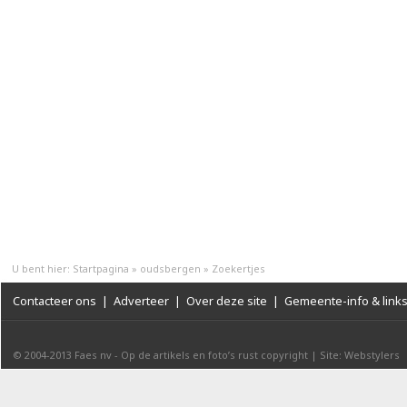
U bent hier:
Startpagina
»
oudsbergen
»
Zoekertjes
Contacteer ons
|
Adverteer
|
Over deze site
|
Gemeente-info & link
© 2004-2013
Faes nv
-
Op de artikels en foto’s rust copyright
|
Site: Webstylers