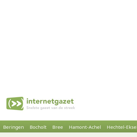
Beringen
Bocholt
Bree
Hamont-Achel
Hechtel-Ekse