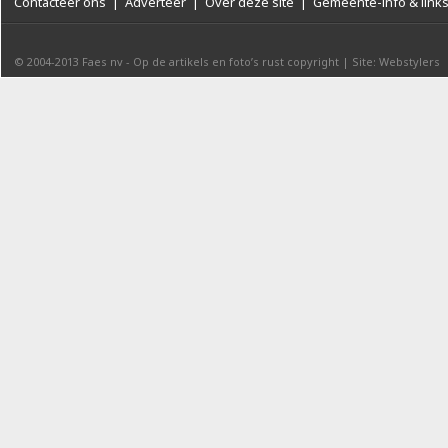
Contacteer ons
|
Adverteer
|
Over deze site
|
Gemeente-info & link
© 2004-2013
Faes nv
-
Op de artikels en foto’s rust copyright
|
Site: Webstylers