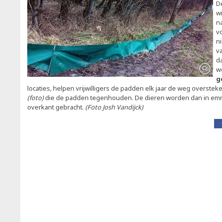
D
w
n
vo
n
v
d
w
g
locaties, helpen vrijwilligers de padden elk jaar de weg overste
(foto)
die de padden tegenhouden. De dieren worden dan in em
overkant gebracht.
(Foto Josh Vandijck)