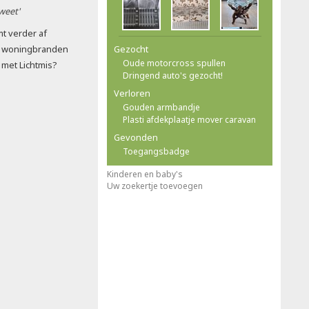
 weet'
t verder af
or woningbranden
Gezocht
Oude motorcross spullen
et Lichtmis?
Dringend auto's gezocht!
Verloren
Gouden armbandje
Plasti afdekplaatje mover caravan
Gevonden
Toegangsbadge
Kinderen en baby's
Uw zoekertje toevoegen