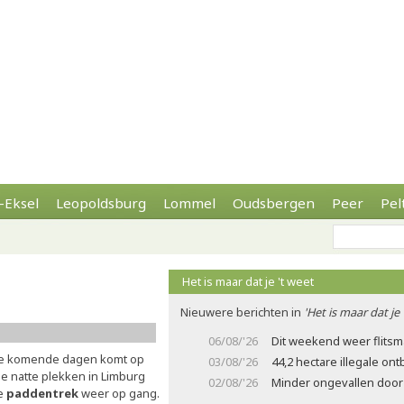
-Eksel
Leopoldsburg
Lommel
Oudsbergen
Peer
Pel
Het is maar dat je 't weet
Nieuwere berichten in
'Het is maar dat je 
06/08/'26
Dit weekend weer flits
e komende dagen komt op
03/08/'26
44,2 hectare illegale on
le natte plekken in Limburg
02/08/'26
Minder ongevallen door 
e
paddentrek
weer op gang.