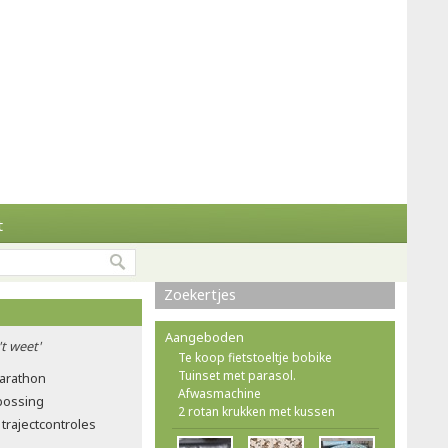
t
Zoekertjes
Aangeboden
't weet'
Te koop fietstoeltje bobike
Tuinset met parasol.
marathon
Afwasmachine
tbossing
2 rotan krukken met kussen
trajectcontroles