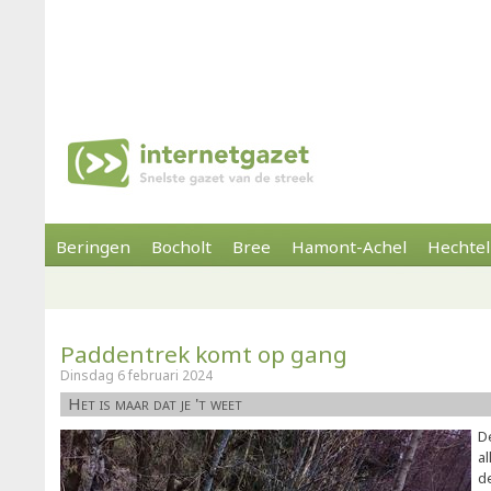
Beringen
Bocholt
Bree
Hamont-Achel
Hechtel
Paddentrek komt op gang
Dinsdag 6 februari 2024
Het is maar dat je 't weet
D
al
d