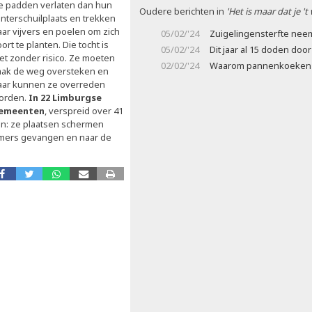
e padden verlaten dan hun
Oudere berichten in
'Het is maar dat je 't
interschuilplaats en trekken
aar vijvers en poelen om zich
05/02/'24
Zuigelingensterfte neem
ort te planten. Die tocht is
05/02/'24
Dit jaar al 15 doden do
iet zonder risico. Ze moeten
02/02/'24
Waarom pannenkoeken m
aak de weg oversteken en
aar kunnen ze overreden
orden.
In 22 Limburgse
emeenten
, verspreid over 41
ken: ze plaatsen schermen
mers gevangen en naar de