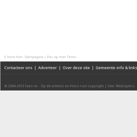
U bent hier:
Startpagina
»
Pas op met Temu
Contacteer ons
|
Adverteer
|
Over deze site
|
Gemeente-info & link
© 2004-2013
Faes nv
-
Op de artikels en foto’s rust copyright
|
Site: Webstylers