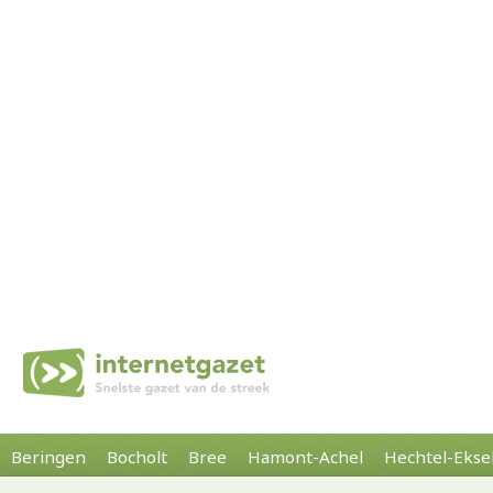
Beringen
Bocholt
Bree
Hamont-Achel
Hechtel-Ekse