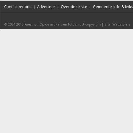
Contacteer ons
|
Adverteer
|
Over deze site
|
Gemeente-info & link
© 2004-2013
Faes nv
-
Op de artikels en foto’s rust copyright
|
Site: Webstylers