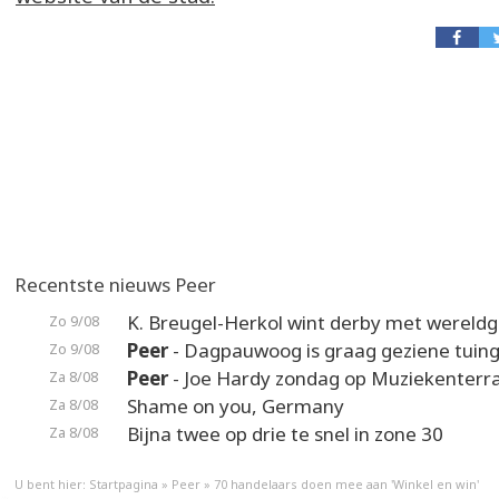
Recentste nieuws Peer
K. Breugel-Herkol wint derby met wereldg
Zo 9/08
Peer
- Dagpauwoog is graag geziene tuin
Zo 9/08
Peer
- Joe Hardy zondag op Muziekenterr
Za 8/08
Shame on you, Germany
Za 8/08
Bijna twee op drie te snel in zone 30
Za 8/08
U bent hier:
Startpagina
»
Peer
»
70 handelaars doen mee aan 'Winkel en win'