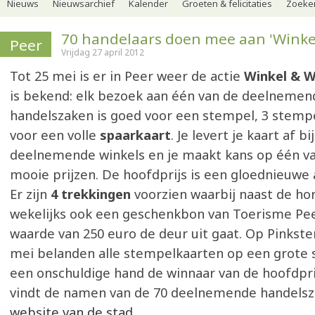
Nieuws
Nieuwsarchief
Kalender
Groeten & felicitaties
Zoeker
70 handelaars doen mee aan 'Winke
Peer
Vrijdag 27 april 2012
Tot 25 mei is er in Peer weer de actie
Winkel & W
is bekend: elk bezoek aan één van de deelnemen
handelszaken is goed voor een stempel, 3 stempe
voor een volle
spaarkaart
. Je levert je kaart af b
deelnemende winkels en je maakt kans op één va
mooie prijzen. De hoofdprijs is een gloednieuwe 
Er zijn
4 trekkingen
voorzien waarbij naast de ho
wekelijks ook een geschenkbon van Toerisme Pe
waarde van 250 euro de deur uit gaat. Op Pinks
mei belanden alle stempelkaarten op een grote 
een onschuldige hand de winnaar van de hoofdprij
vindt de namen van de 70 deelnemende handels
website van de stad.