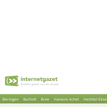
Beringen
Bocholt
Bree
Hamont-Achel
Hechtel-Ekse