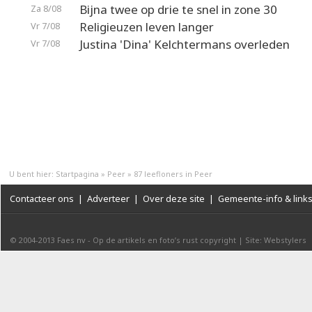
Bijna twee op drie te snel in zone 30
Za 8/08
Religieuzen leven langer
Vr 7/08
Justina 'Dina' Kelchtermans overleden
Vr 7/08
U bent hier:
Startpagina
»
Peer
»
87 leefloners in Peer
Contacteer ons
|
Adverteer
|
Over deze site
|
Gemeente-info & link
© 2004-2013
Faes nv
-
Op de artikels en foto’s rust copyright
|
Site: Webstylers