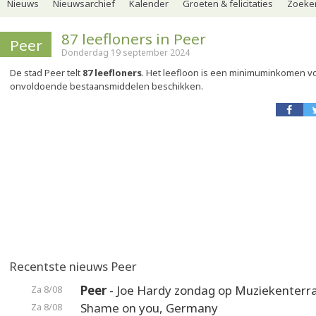
Nieuws
Nieuwsarchief
Kalender
Groeten & felicitaties
Zoeker
87 leefloners in Peer
Peer
Donderdag 19 september 2024
De stad Peer telt
87 leefloners
. Het leefloon is een minimuminkomen v
onvoldoende bestaansmiddelen beschikken.
Recentste nieuws Peer
Peer
- Joe Hardy zondag op Muziekenterr
Za 8/08
Shame on you, Germany
Za 8/08