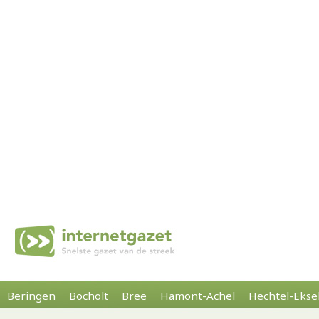
Beringen
Bocholt
Bree
Hamont-Achel
Hechtel-Ekse