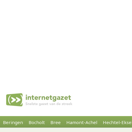
Beringen
Bocholt
Bree
Hamont-Achel
Hechtel-Ekse