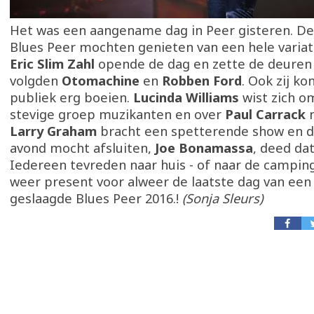
Het was een aangename dag in Peer gisteren. De
Blues Peer mochten genieten van een hele variati
Eric Slim Zahl
opende de dag en zette de deuren
volgden
Otomachine
en
Robben Ford
. Ook zij k
publiek erg boeien.
Lucinda Williams
wist zich o
stevige groep muzikanten en over
Paul Carrack
n
Larry Graham
bracht een spetterende show en d
avond mocht afsluiten,
Joe Bonamassa
, deed dat
Iedereen tevreden naar huis - of naar de campin
weer present voor alweer de laatste dag van een 
geslaagde Blues Peer 2016.!
(Sonja Sleurs)