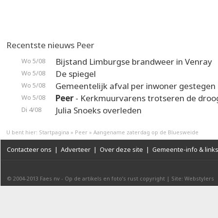
Recentste nieuws Peer
Bijstand Limburgse brandweer in Venray
Wo 5/08
De spiegel
Wo 5/08
Gemeentelijk afval per inwoner gestegen
Wo 5/08
Peer
- Kerkmuurvarens trotseren de droo
Wo 5/08
Julia Snoeks overleden
Di 4/08
U bent hier:
Startpagina
»
Peer
»
Aangename zaterdag op de Bluesweide
Contacteer ons
|
Adverteer
|
Over deze site
|
Gemeente-info & link
© 2004-2013
Faes nv
-
Op de artikels en foto’s rust copyright
|
Site: Webstylers