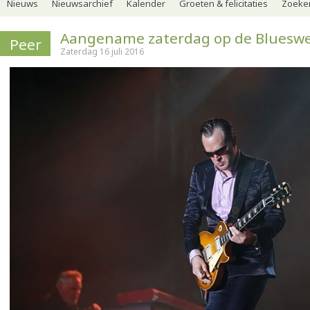
Nieuws
Nieuwsarchief
Kalender
Groeten & felicitaties
Zoeker
Aangename zaterdag op de Bluesw
Peer
Zaterdag 16 juli 2016