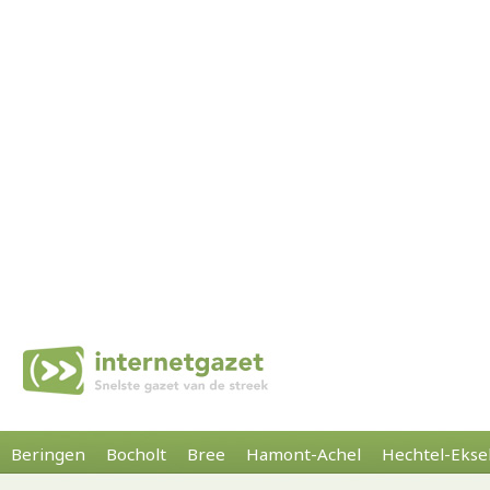
Beringen
Bocholt
Bree
Hamont-Achel
Hechtel-Ekse