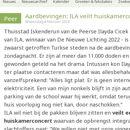
Nieuws
Nieuwsarchief
Kalender
Groeten & felicitaties
Zoeker
Aardbevingen: ILA veilt huiskamerc
Peer
Woensdag 8 februari 2023
Thuisstad Iskenderun van de Peerse Ilayda Cicek
van ILA, winnaar van De Nieuwe Lichting 2022 - is
zwaarst getroffen Turkse steden na de aardbevi
zondagnacht. Er zijn al meer dan 11.000 doden e
gewonden geteld na het drama. Intussen kon Ilay
ter plaatse contacteren maar dat was allesbehal
vanzelfsprekend: "Alles ligt plat. Er is geen inter
elektriciteit. Een van mijn nonkels blijft in zijn a
parking van de school waar hij werkt, omdat ter
huis voorlopig nog niet kan, door naschokken."
ILA wil niet bij de pakken blijven zitten en
veilt e
huiskamerconcert
waarvan de opbrengst integra
slachtoffers gaat: "We willen niet met onze vinger