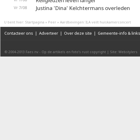
Religieuzen leven langer
Justina 'Dina' Kelchtermans overleden
Vr 7/08
U bent hier:
Startpagina
»
Peer
»
Aardbevingen: ILA veilt huiskamerconcert
Contacteer ons
|
Adverteer
|
Over deze site
|
Gemeente-info & link
© 2004-2013
Faes nv
-
Op de artikels en foto’s rust copyright
|
Site: Webstylers