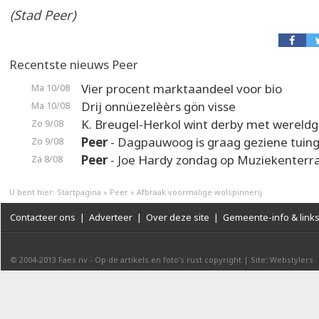
(Stad Peer)
Recentste nieuws Peer
Vier procent marktaandeel voor bio
Ma 10/08
Drij onnüezelèèrs gön visse
Ma 10/08
K. Breugel-Herkol wint derby met wereldg
Zo 9/08
Peer
- Dagpauwoog is graag geziene tuin
Zo 9/08
Peer
- Joe Hardy zondag op Muziekenterr
Za 8/08
U bent hier:
Startpagina
»
Peer
»
Afbraak voormalige wolspinnerij
Contacteer ons
|
Adverteer
|
Over deze site
|
Gemeente-info & link
© 2004-2013
Faes nv
-
Op de artikels en foto’s rust copyright
|
Site: Webstylers