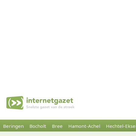
Beringen
Bocholt
Bree
Hamont-Achel
Hechtel-Ekse