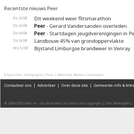
Recentste nieuws Peer
Dit weekend weer flitsmarathon
Do 6/08
Peer
- Gerard Vandersanden overleden
Do 6/08
Peer
- Startdagen jeugdverenigingen in P
Do 6/08
Landbouw 45% van grondoppervlakte
Do 6/08
Bijstand Limburgse brandweer in Venray
Wo 5/08
U bent hier:
Startpagina
»
Peer
»
Albertine Winters overleden
Contacteer ons
|
Adverteer
|
Over deze site
|
Gemeente-info & link
© 2004-2013
Faes nv
-
Op de artikels en foto’s rust copyright
|
Site: Webstylers