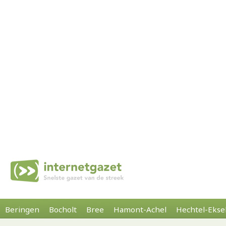
Beringen
Bocholt
Bree
Hamont-Achel
Hechtel-Ekse