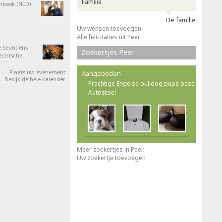
Familie
nbeek (NLD)
De familie
Uw wensen toevoegen
Alle felicitaties uit Peer
 Seuntiëns
Zoekertjes Peer
ectrische
Plaats uw evenement
Aangeboden
Bekijk de hele kalender
Prachtige Engelse bulldog pups besc
Autostoel
Meer zoekertjes in Peer
Uw zoekertje toevoegen