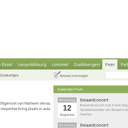
-Eksel
Leopoldsburg
Lommel
Oudsbergen
Peer
Pel
Zoekertjes
Nieuws toevoegen
Kalender Peer
Beiaardconcert
Woensdag
chtgenoot van Marleen Veraa.
Beiaardconcert met Frank Stey
12
n beperkte kring plaats in aula
Stadsbeiaardier van Maastricht
Heerlen
Augustus
Beiaardconcert
Woensdag