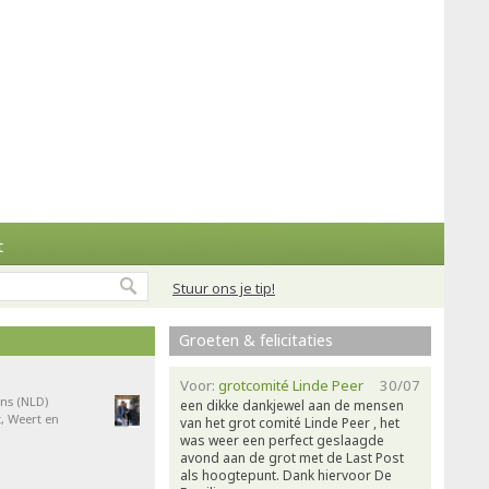
t
Stuur ons je tip!
Groeten & felicitaties
Voor:
grotcomité Linde Peer
30/07
ns (NLD)
een dikke dankjewel aan de mensen
, Weert en
van het grot comité Linde Peer , het
was weer een perfect geslaagde
avond aan de grot met de Last Post
als hoogtepunt. Dank hiervoor De