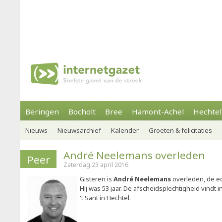
Beringen
Bocholt
Bree
Hamont-Achel
Hechtel
Nieuws
Nieuwsarchief
Kalender
Groeten & felicitaties
André Neelemans overleden
Peer
Zaterdag 23 april 2016
Gisteren is
André Neelemans
overleden, de e
Hij was 53 jaar. De afscheidsplechtigheid vindt i
't Sant in Hechtel.