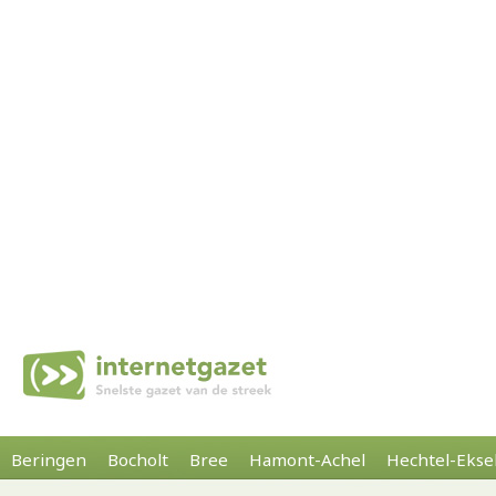
Beringen
Bocholt
Bree
Hamont-Achel
Hechtel-Ekse