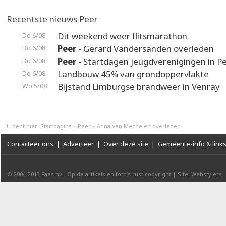
Recentste nieuws Peer
Dit weekend weer flitsmarathon
Do 6/08
Peer
- Gerard Vandersanden overleden
Do 6/08
Peer
- Startdagen jeugdverenigingen in P
Do 6/08
Landbouw 45% van grondoppervlakte
Do 6/08
Bijstand Limburgse brandweer in Venray
Wo 5/08
U bent hier:
Startpagina
»
Peer
»
Anna Van Mechelen overleden
Contacteer ons
|
Adverteer
|
Over deze site
|
Gemeente-info & link
© 2004-2013
Faes nv
-
Op de artikels en foto’s rust copyright
|
Site: Webstylers