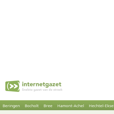
Beringen
Bocholt
Bree
Hamont-Achel
Hechtel-Ekse