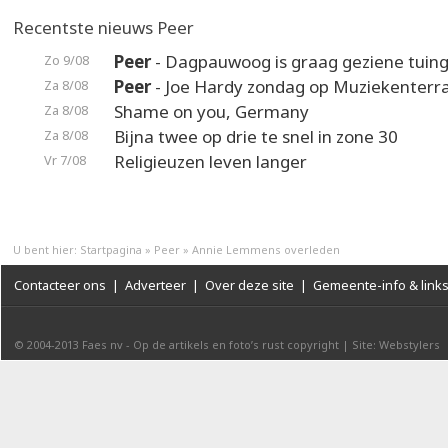
Recentste nieuws Peer
Peer
- Dagpauwoog is graag geziene tuin
Zo 9/08
Peer
- Joe Hardy zondag op Muziekenterr
Za 8/08
Shame on you, Germany
Za 8/08
Bijna twee op drie te snel in zone 30
Za 8/08
Religieuzen leven langer
Vr 7/08
U bent hier:
Startpagina
»
Peer
»
Annie Lemmens overleden
Contacteer ons
|
Adverteer
|
Over deze site
|
Gemeente-info & link
© 2004-2013
Faes nv
-
Op de artikels en foto’s rust copyright
|
Site: Webstylers