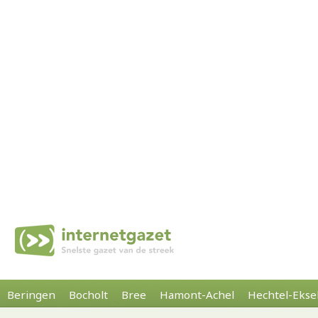
Beringen
Bocholt
Bree
Hamont-Achel
Hechtel-Ekse