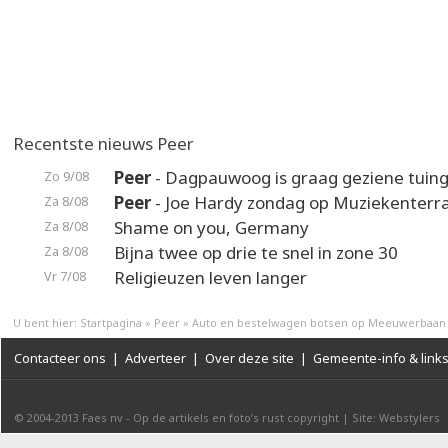
Recentste nieuws Peer
Peer
- Dagpauwoog is graag geziene tuin
Zo 9/08
Peer
- Joe Hardy zondag op Muziekenterr
Za 8/08
Shame on you, Germany
Za 8/08
Bijna twee op drie te snel in zone 30
Za 8/08
Religieuzen leven langer
Vr 7/08
U bent hier:
Startpagina
»
Peer
»
Auto en bestelwagen botsen op Meeuwerbaan
Contacteer ons
|
Adverteer
|
Over deze site
|
Gemeente-info & link
© 2004-2013
Faes nv
-
Op de artikels en foto’s rust copyright
|
Site: Webstylers