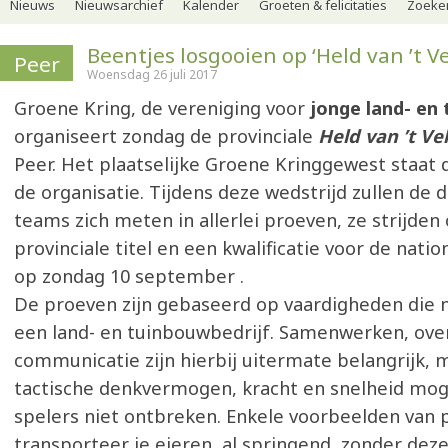
Nieuws
Nieuwsarchief
Kalender
Groeten & felicitaties
Zoeker
Beentjes losgooien op ‘Held van ’t Ve
Peer
Woensdag 26 juli 2017
Groene Kring, de vereniging voor
jonge land- en
organiseert zondag de provinciale
Held van ’t Ve
Peer. Het plaatselijke Groene Kringgewest staat di
de organisatie. Tijdens deze wedstrijd zullen d
teams zich meten in allerlei proeven, ze strijden
provinciale titel en een kwalificatie voor de natio
op zondag 10 september .
De proeven zijn gebaseerd op vaardigheden die n
een land- en tuinbouwbedrijf. Samenwerken, ove
communicatie zijn hierbij uitermate belangrijk, 
tactische denkvermogen, kracht en snelheid mog
spelers niet ontbreken. Enkele voorbeelden van 
transporteer je eieren, al springend, zonder dez