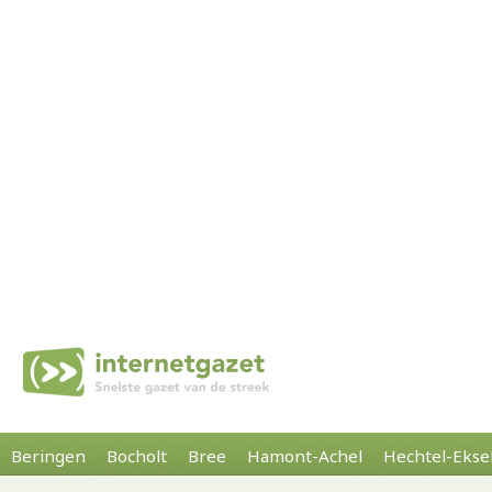
Beringen
Bocholt
Bree
Hamont-Achel
Hechtel-Ekse