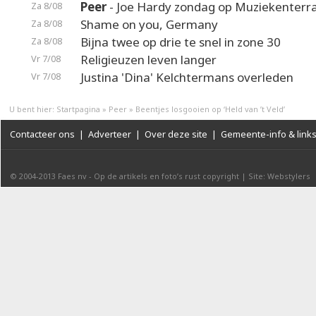
Peer
- Joe Hardy zondag op Muziekenterr
Za 8/08
Shame on you, Germany
Za 8/08
Bijna twee op drie te snel in zone 30
Za 8/08
Religieuzen leven langer
Vr 7/08
Justina 'Dina' Kelchtermans overleden
Vr 7/08
U bent hier:
Startpagina
»
Peer
»
Beentjes losgooien op ‘Held van ’t Veld’
Contacteer ons
|
Adverteer
|
Over deze site
|
Gemeente-info & link
© 2004-2013
Faes nv
-
Op de artikels en foto’s rust copyright
|
Site: Webstylers