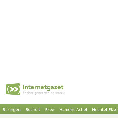
Beringen
Bocholt
Bree
Hamont-Achel
Hechtel-Ekse