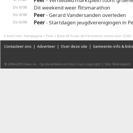
Peer
- Vernieuwd marktplein toont groene
Dit weekend weer flitsmarathon
Do 6/08
Peer
- Gerard Vandersanden overleden
Do 6/08
Peer
- Startdagen jeugdverenigingen in P
Do 6/08
U bent hier:
Startpagina
»
Peer
»
Bijna 60 % van de Perenaren stemt voor CD&V
Contacteer ons
|
Adverteer
|
Over deze site
|
Gemeente-info & link
© 2004-2013
Faes nv
-
Op de artikels en foto’s rust copyright
|
Site: Webstylers