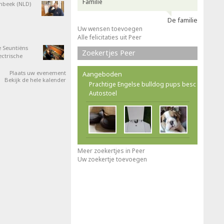
Familie
nbeek (NLD)
De familie
Uw wensen toevoegen
Alle felicitaties uit Peer
 Seuntiëns
Zoekertjes Peer
ectrische
Plaats uw evenement
Aangeboden
Bekijk de hele kalender
Prachtige Engelse bulldog pups besc
Autostoel
Meer zoekertjes in Peer
Uw zoekertje toevoegen