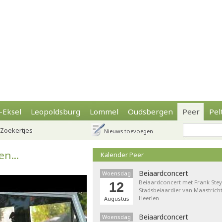
-Eksel
Leopoldsburg
Lommel
Oudsbergen
Peer
Pel
Zoekertjes
Nieuws toevoegen
n...
Kalender Peer
Beiaardconcert
Woensdag
Beiaardconcert met Frank Stey
12
Stadsbeiaardier van Maastricht
Heerlen
Augustus
Beiaardconcert
Woensdag