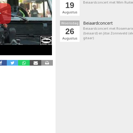
Beiaardconcert met Wim Ruite
19
Augustus
Beiaardconcert
Woensdag
Beiaardconcert met Rosemarie
26
(beiaard) en Jitse Zonneveld (el
gitaar)
Augustus