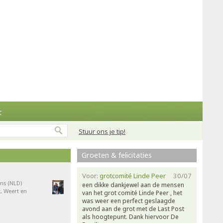
t
Stuur ons je tip!
Groeten & felicitaties
Voor:
grotcomité Linde Peer
30/07
ns (NLD)
een dikke dankjewel aan de mensen
, Weert en
van het grot comité Linde Peer , het
was weer een perfect geslaagde
avond aan de grot met de Last Post
als hoogtepunt. Dank hiervoor De