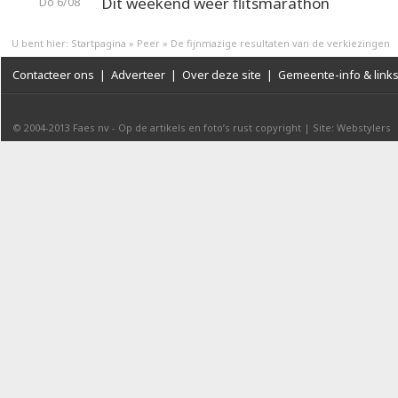
Dit weekend weer flitsmarathon
Do 6/08
U bent hier:
Startpagina
»
Peer
»
De fijnmazige resultaten van de verkiezingen
Contacteer ons
|
Adverteer
|
Over deze site
|
Gemeente-info & link
© 2004-2013
Faes nv
-
Op de artikels en foto’s rust copyright
|
Site: Webstylers