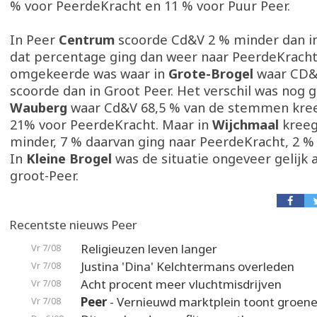
% voor PeerdeKracht en 11 % voor Puur Peer.
In Peer
Centrum
scoorde Cd&V 2 % minder dan in
dat percentage ging dan weer naar PeerdeKracht
omgekeerde was waar in
Grote-Brogel
waar CD&
scoorde dan in Groot Peer. Het verschil was nog 
Wauberg
waar Cd&V 68,5 % van de stemmen kree
21% voor PeerdeKracht. Maar in
Wijchmaal
kreeg
minder, 7 % daarvan ging naar PeerdeKracht, 2 % 
In
Kleine Brogel
was de situatie ongeveer gelijk 
groot-Peer.
Recentste nieuws Peer
Religieuzen leven langer
Vr 7/08
Justina 'Dina' Kelchtermans overleden
Vr 7/08
Acht procent meer vluchtmisdrijven
Vr 7/08
Peer
- Vernieuwd marktplein toont groene
Vr 7/08