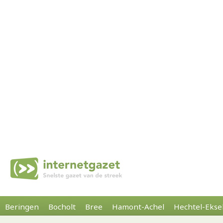
Beringen
Bocholt
Bree
Hamont-Achel
Hechtel-Ekse