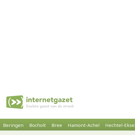
Beringen
Bocholt
Bree
Hamont-Achel
Hechtel-Ekse