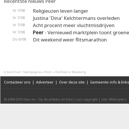
Recentste nieuws Peer
Religieuzen leven langer
Vr 7/08
Justina 'Dina' Kelchtermans overleden
Vr 7/08
Acht procent meer vluchtmisdrijven
Vr 7/08
Peer
- Vernieuwd marktplein toont groene
Vr 7/08
Dit weekend weer flitsmarathon
Do 6/08
U bent hier:
Startpagina
»
Peer
»
Diefstal in Wauberg
Contacteer ons
|
Adverteer
|
Over deze site
|
Gemeente-info & link
© 2004-2013
Faes nv
-
Op de artikels en foto’s rust copyright
|
Site: Webstylers