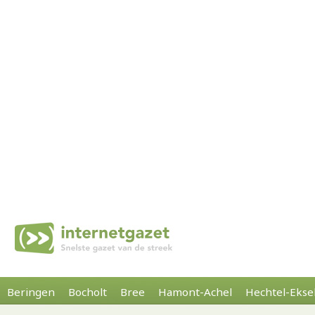
Beringen
Bocholt
Bree
Hamont-Achel
Hechtel-Ekse