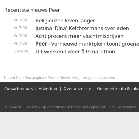
Recentste nieuws Peer
Religieuzen leven langer
Vr 7/08
Justina 'Dina' Kelchtermans overleden
Vr 7/08
Acht procent meer vluchtmisdrijven
Vr 7/08
Peer
- Vernieuwd marktplein toont groene
Vr 7/08
Dit weekend weer flitsmarathon
Do 6/08
U bent hier:
Startpagina
»
Peer
»
Dieven weg met geld en juwelen
Contacteer ons
|
Adverteer
|
Over deze site
|
Gemeente-info & link
© 2004-2013
Faes nv
-
Op de artikels en foto’s rust copyright
|
Site: Webstylers