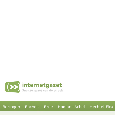
Beringen
Bocholt
Bree
Hamont-Achel
Hechtel-Ekse