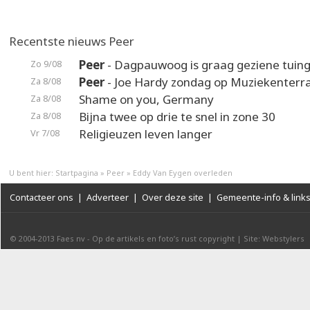
Recentste nieuws Peer
Peer
- Dagpauwoog is graag geziene tuin
Zo 9/08
Peer
- Joe Hardy zondag op Muziekenterr
Za 8/08
Shame on you, Germany
Za 8/08
Bijna twee op drie te snel in zone 30
Za 8/08
Religieuzen leven langer
Vr 7/08
U bent hier:
Startpagina
»
Peer
»
Eddy Van Eygen overleden
Contacteer ons
|
Adverteer
|
Over deze site
|
Gemeente-info & link
© 2004-2013
Faes nv
-
Op de artikels en foto’s rust copyright
|
Site: Webstylers