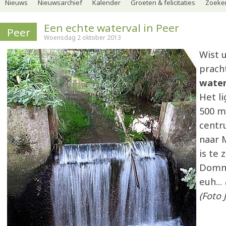
Nieuws
Nieuwsarchief
Kalender
Groeten & felicitaties
Zoeker
Een echte waterval in Peer
Peer
Woensdag 2 oktober 2013
Wist 
prach
water
Het li
500 m
centr
naar 
is te 
Domme
euh...
(Foto 