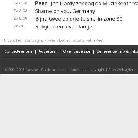
Peer
- Joe Hardy zondag op Muziekenterr
Za 8/08
Shame on you, Germany
Za 8/08
Bijna twee op drie te snel in zone 30
Za 8/08
Religieuzen leven langer
Vr 7/08
U bent hier:
Startpagina
»
Peer
»
Een echte waterval in Peer
Contacteer ons
|
Adverteer
|
Over deze site
|
Gemeente-info & link
© 2004-2013
Faes nv
-
Op de artikels en foto’s rust copyright
|
Site: Webstylers