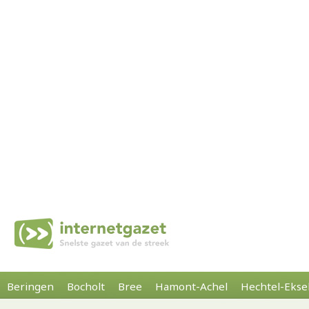
Beringen
Bocholt
Bree
Hamont-Achel
Hechtel-Ekse