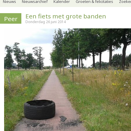
Nieuws
Nieuwsarchief
Kalender
Groeten & felicitaties
Zoeker
Een fiets met grote banden
Peer
Donderdag 26 juni 2014