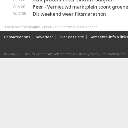
Peer
- Vernieuwd marktplein toont groene
Vr 7/08
Dit weekend weer flitsmarathon
Do 6/08
U bent hier:
Startpagina
»
Peer
»
Een fiets met grote banden
Contacteer ons
|
Adverteer
|
Over deze site
|
Gemeente-info & link
© 2004-2013
Faes nv
-
Op de artikels en foto’s rust copyright
|
Site: Webstylers