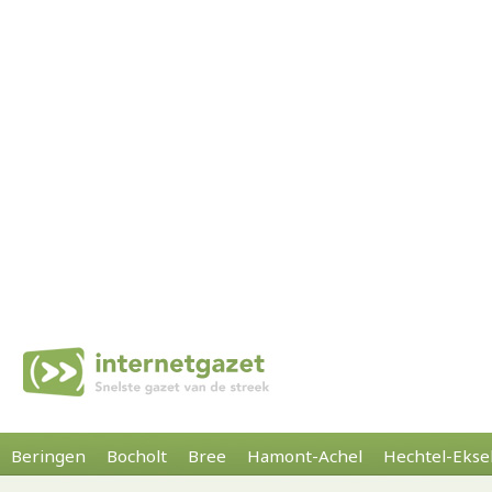
Beringen
Bocholt
Bree
Hamont-Achel
Hechtel-Ekse