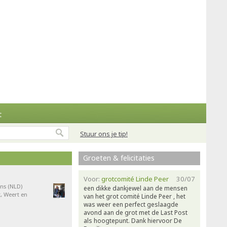
t
Stuur ons je tip!
Groeten & felicitaties
Voor:
grotcomité Linde Peer
30/07
ns (NLD)
een dikke dankjewel aan de mensen
, Weert en
van het grot comité Linde Peer , het
was weer een perfect geslaagde
avond aan de grot met de Last Post
als hoogtepunt. Dank hiervoor De