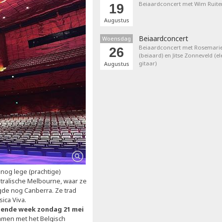
Beiaardconcert met Wim Ruite
19
Augustus
Beiaardconcert
Woensdag
Beiaardconcert met Rosemarie
26
(beiaard) en Jitse Zonneveld (el
gitaar)
Augustus
 nog lege (prachtige)
stralische Melbourne, waar ze
gde nog Canberra. Ze trad
ica Viva.
gende week zondag 21 mei
Samen met het Belgisch