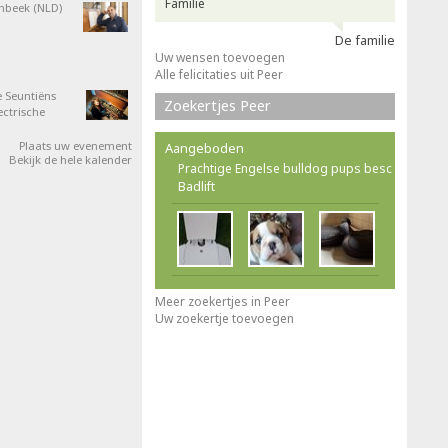
Familie
nbeek (NLD)
De familie
Uw wensen toevoegen
Alle felicitaties uit Peer
 Seuntiëns
Zoekertjes Peer
ectrische
Plaats uw evenement
Aangeboden
Bekijk de hele kalender
Prachtige Engelse bulldog pups besc
Badlift
Meer zoekertjes in Peer
Uw zoekertje toevoegen