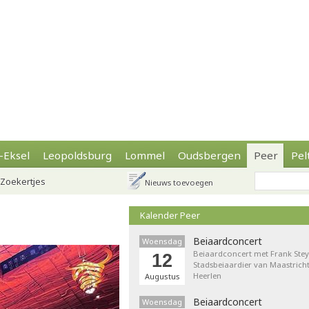
-Eksel
Leopoldsburg
Lommel
Oudsbergen
Peer
Pel
Zoekertjes
Nieuws toevoegen
Kalender Peer
Beiaardconcert
Woensdag
Beiaardconcert met Frank Stey
12
Stadsbeiaardier van Maastricht
Heerlen
Augustus
Beiaardconcert
Woensdag