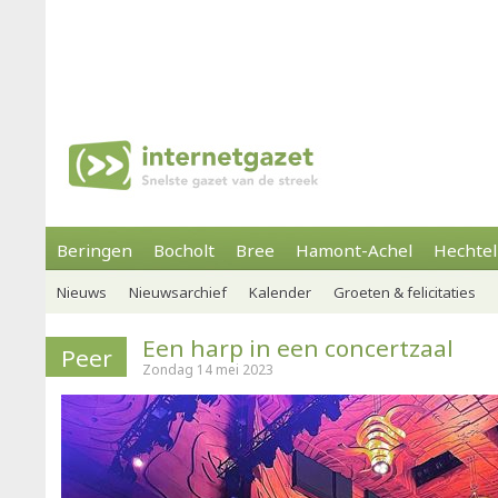
Beringen
Bocholt
Bree
Hamont-Achel
Hechtel
Nieuws
Nieuwsarchief
Kalender
Groeten & felicitaties
Een harp in een concertzaal
Peer
Zondag 14 mei 2023