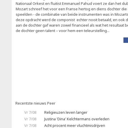
Nationaal Orkest en fluitist Emmanuel Pahud voert ze dan het du
Mozart schreef het voor een Franse hertog en diens dochter die re
speelden - de combinatie van beide instrumenten was in Mozarts 
deze opdracht werd de componist echter nooit betaald, en ook d
aan de dochter gaf waren zowel financieel als wat het resultaat 
de dochter geen talent – voor hem een teleurstelling...
Recentste nieuws Peer
Vr 7/08
Religieuzen leven langer
Vr 7/08
Justina 'Dina' Kelchtermans overleden
Vr 7/08
Acht procent meer vluchtmisdrijven