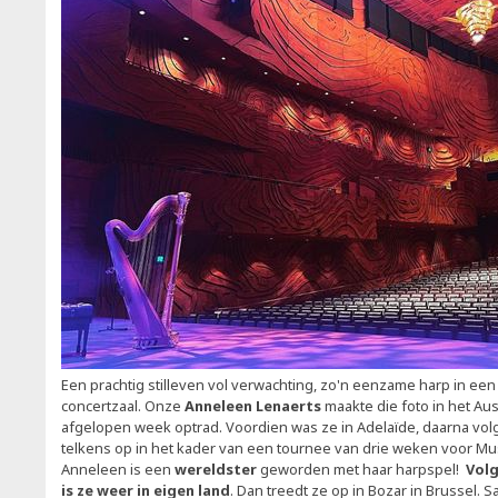
Een prachtig stilleven vol verwachting, zo'n eenzame harp in een
concertzaal. Onze
Anneleen Lenaerts
maakte die foto in het Au
afgelopen week optrad. Voordien was ze in Adelaïde, daarna vol
telkens op in het kader van een tournee van drie weken voor Mus
Anneleen is een
wereldster
geworden met haar harpspel!
Vol
is ze weer in eigen land
. Dan treedt ze op in Bozar in Brussel. 