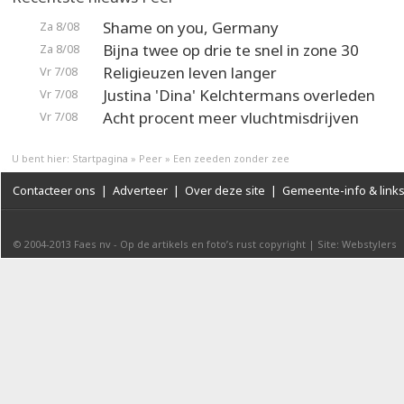
Shame on you, Germany
Za 8/08
Bijna twee op drie te snel in zone 30
Za 8/08
Religieuzen leven langer
Vr 7/08
Justina 'Dina' Kelchtermans overleden
Vr 7/08
Acht procent meer vluchtmisdrijven
Vr 7/08
U bent hier:
Startpagina
»
Peer
»
Een zeeden zonder zee
Contacteer ons
|
Adverteer
|
Over deze site
|
Gemeente-info & link
© 2004-2013
Faes nv
-
Op de artikels en foto’s rust copyright
|
Site: Webstylers