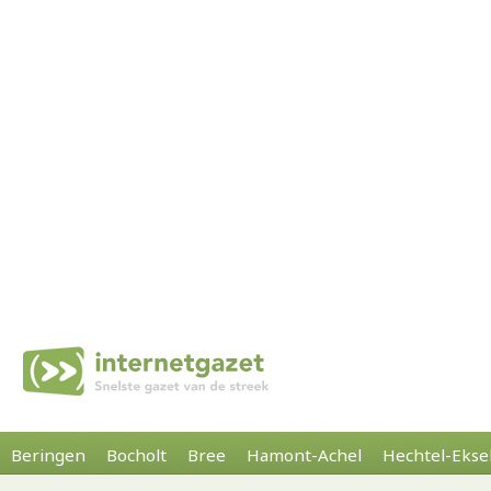
Beringen
Bocholt
Bree
Hamont-Achel
Hechtel-Ekse