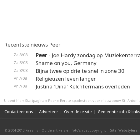
Recentste nieuws Peer
Peer
- Joe Hardy zondag op Muziekenterr
Za 8/08
Shame on you, Germany
Za 8/08
Bijna twee op drie te snel in zone 30
Za 8/08
Religieuzen leven langer
Vr 7/08
Justina 'Dina' Kelchtermans overleden
Vr 7/08
U bent hier:
Startpagina
»
Peer
»
Eerste spadesteek voor nieuwbouw St.-Antoni
Contacteer ons
|
Adverteer
|
Over deze site
|
Gemeente-info & link
© 2004-2013
Faes nv
-
Op de artikels en foto’s rust copyright
|
Site: Webstylers