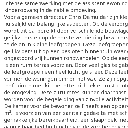
intense samenwerking met de assistentiewoning
kinderopvang in de nabije omgeving.
Voor algemeen directeur Chris Demulder zijn kle
huiselijkheid belangrijke aspecten. Op de verzor
wordt dit oa. bereikt door verschillende bouwlag
gelijkvloers en op de eerste verdieping bewoners
te delen in kleine leefgroepen. Deze leefgroepe
gelijkvloers uit op een besloten binnentuin waa
ongestoord vrij kunnen rondwandelen. Op de eer
is een ruim terras voorzien. Door veel glas te geb
de leefgroepen een heel luchtige sfeer. Deze le
vormen de woningen binnen het wzc. Ze zijn opg
leefruimte met kitchenette, zithoek en rustpunt
de omgeving. Deze zitruimtes kunnen daarnaast 
worden voor de begeleiding van zinvolle activitei
De kamer voor de bewoner zelf heeft een opperv
m², is voorzien van een sanitair gedeelte met sc
gemakkelijke bereikbaarheid, een slaaphoek met
aanpasbaar bed (in functie van de zorgbehoeven