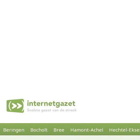
Beringen
Bocholt
Bree
Hamont-Achel
Hechtel-Ekse