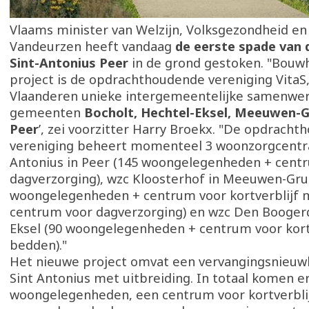
Vlaams minister van Welzijn, Volksgezondheid en 
Vandeurzen heeft vandaag
de eerste spade van
Sint-Antonius Peer
in de grond gestoken. "Bouwh
project is de opdrachthoudende vereniging VitaS,
Vlaanderen unieke intergemeentelijke samenwer
gemeenten
Bocholt, Hechtel-Eksel, Meeuwen-G
Peer
’, zei voorzitter Harry Broekx. "De opdrach
vereniging beheert momenteel 3 woonzorgcentra
Antonius in Peer (145 woongelegenheden + cent
dagverzorging), wzc Kloosterhof in Meeuwen-Gru
woongelegenheden + centrum voor kortverblijf 
centrum voor dagverzorging) en wzc Den Boogerd
Eksel (90 woongelegenheden + centrum voor kort
bedden)."
Het nieuwe project omvat een vervangingsnieu
Sint Antonius met uitbreiding. In totaal komen e
woongelegenheden, een centrum voor kortverbli