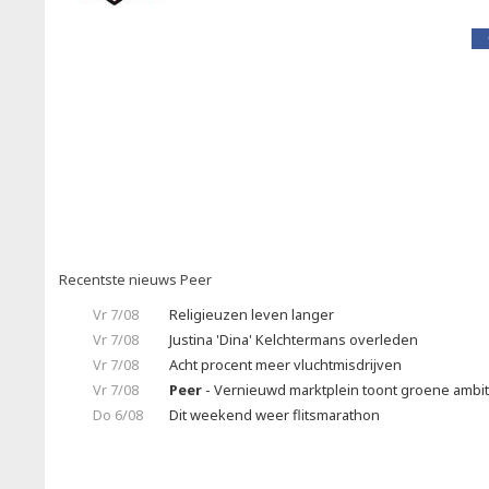
Recentste nieuws Peer
Vr 7/08
Religieuzen leven langer
Vr 7/08
Justina 'Dina' Kelchtermans overleden
Vr 7/08
Acht procent meer vluchtmisdrijven
Vr 7/08
Peer
- Vernieuwd marktplein toont groene ambit
Do 6/08
Dit weekend weer flitsmarathon