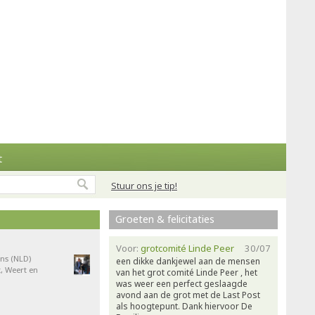
t
Stuur ons je tip!
Groeten & felicitaties
Voor:
grotcomité Linde Peer
30/07
ns (NLD)
een dikke dankjewel aan de mensen
, Weert en
van het grot comité Linde Peer , het
was weer een perfect geslaagde
avond aan de grot met de Last Post
als hoogtepunt. Dank hiervoor De