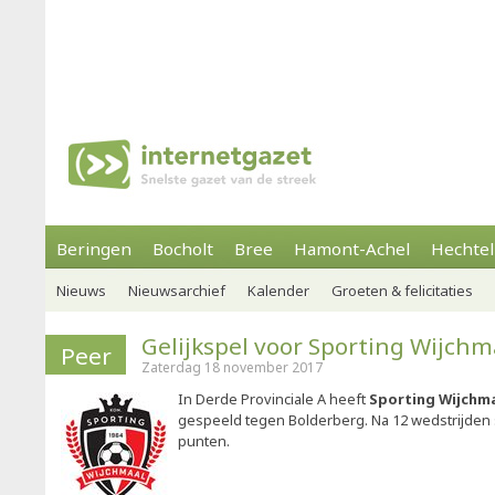
Beringen
Bocholt
Bree
Hamont-Achel
Hechtel
Nieuws
Nieuwsarchief
Kalender
Groeten & felicitaties
Gelijkspel voor Sporting Wijchm
Peer
Zaterdag 18 november 2017
In Derde Provinciale A heeft
Sporting Wijchm
gespeeld tegen Bolderberg. Na 12 wedstrijden s
punten.