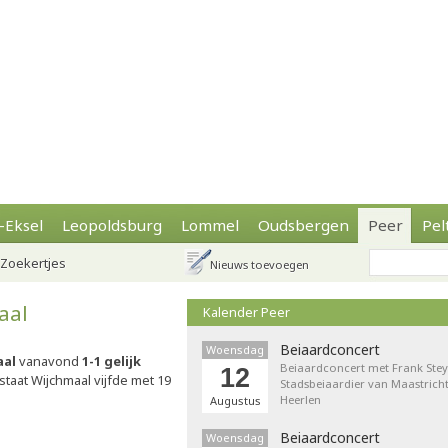
-Eksel
Leopoldsburg
Lommel
Oudsbergen
Peer
Pel
Zoekertjes
Nieuws toevoegen
aal
Kalender Peer
Beiaardconcert
Woensdag
aal
vanavond
1-1 gelijk
Beiaardconcert met Frank Stey
12
taat Wijchmaal vijfde met 19
Stadsbeiaardier van Maastricht
Heerlen
Augustus
Beiaardconcert
Woensdag