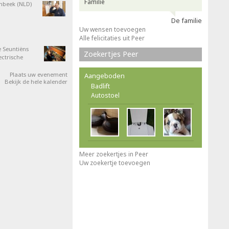
Familie
nbeek (NLD)
De familie
Uw wensen toevoegen
Alle felicitaties uit Peer
 Seuntiëns
Zoekertjes Peer
ectrische
Plaats uw evenement
Aangeboden
Bekijk de hele kalender
Badlift
Autostoel
Meer zoekertjes in Peer
Uw zoekertje toevoegen