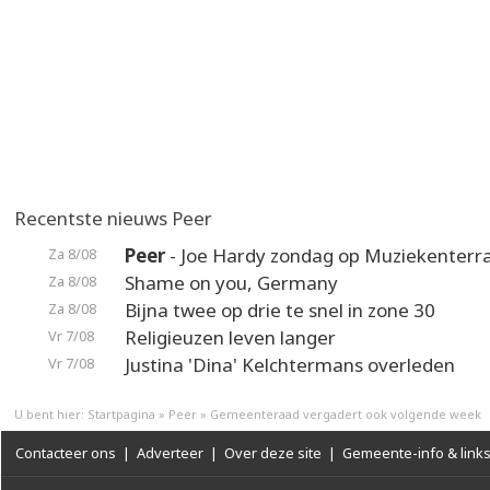
Recentste nieuws Peer
Peer
- Joe Hardy zondag op Muziekenterr
Za 8/08
Shame on you, Germany
Za 8/08
Bijna twee op drie te snel in zone 30
Za 8/08
Religieuzen leven langer
Vr 7/08
Justina 'Dina' Kelchtermans overleden
Vr 7/08
U bent hier:
Startpagina
»
Peer
»
Gemeenteraad vergadert ook volgende week
Contacteer ons
|
Adverteer
|
Over deze site
|
Gemeente-info & link