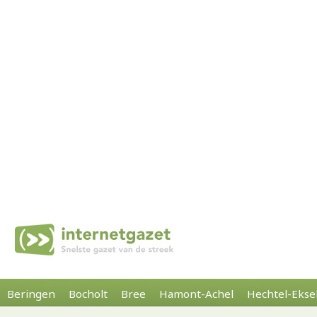
Beringen
Bocholt
Bree
Hamont-Achel
Hechtel-Ekse