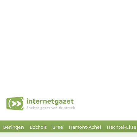
Beringen
Bocholt
Bree
Hamont-Achel
Hechtel-Ekse