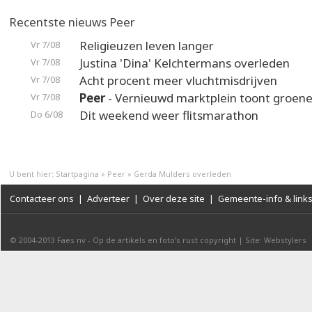
Recentste nieuws Peer
Religieuzen leven langer
Vr 7/08
Justina 'Dina' Kelchtermans overleden
Vr 7/08
Acht procent meer vluchtmisdrijven
Vr 7/08
Peer
- Vernieuwd marktplein toont groene
Vr 7/08
Dit weekend weer flitsmarathon
Do 6/08
U bent hier:
Startpagina
»
Peer
»
Gerda Mulders overleden
Contacteer ons
|
Adverteer
|
Over deze site
|
Gemeente-info & link
© 2004-2013
Faes nv
-
Op de artikels en foto’s rust copyright
|
Site: Webstylers