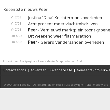
Recentste nieuws Peer
Justina 'Dina' Kelchtermans overleden
Vr 7/08
Acht procent meer vluchtmisdrijven
Vr 7/08
Peer
- Vernieuwd marktplein toont groene
Vr 7/08
Dit weekend weer flitsmarathon
Do 6/08
Peer
- Gerard Vandersanden overleden
Do 6/08
U bent hier:
Startpagina
»
Peer
»
Grote Brogel wint van Stal
Contacteer ons
|
Adverteer
|
Over deze site
|
Gemeente-info & link
© 2004-2013
Faes nv
-
Op de artikels en foto’s rust copyright
|
Site: Webstylers