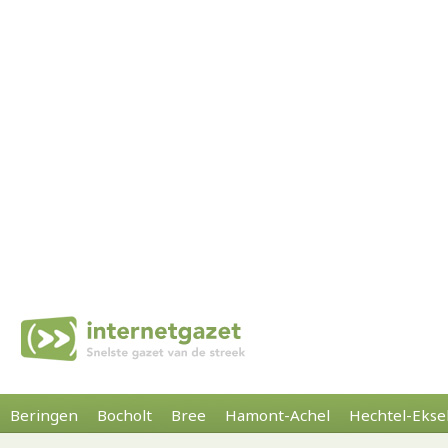
Beringen
Bocholt
Bree
Hamont-Achel
Hechtel-Ekse