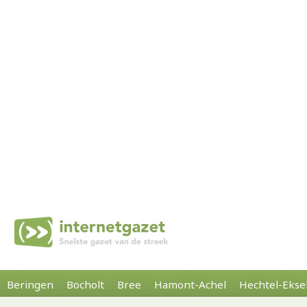
Beringen
Bocholt
Bree
Hamont-Achel
Hechtel-Ekse