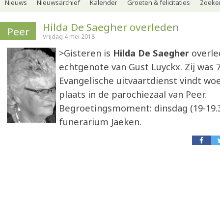
Nieuws
Nieuwsarchief
Kalender
Groeten & felicitaties
Zoeker
Hilda De Saegher overleden
Peer
Vrijdag 4 mei 2018
>Gisteren is
Hilda De Saegher
overle
echtgenote van Gust Luyckx. Zij was 7
Evangelische uitvaartdienst vindt wo
plaats in de parochiezaal van Peer.
Begroetingsmoment: dinsdag (19-19.3
funerarium Jaeken.