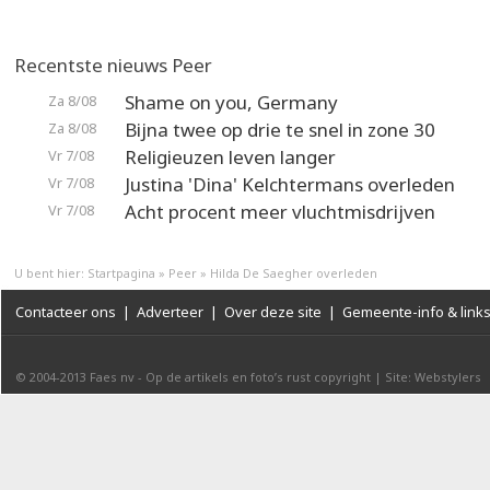
Recentste nieuws Peer
Shame on you, Germany
Za 8/08
Bijna twee op drie te snel in zone 30
Za 8/08
Religieuzen leven langer
Vr 7/08
Justina 'Dina' Kelchtermans overleden
Vr 7/08
Acht procent meer vluchtmisdrijven
Vr 7/08
U bent hier:
Startpagina
»
Peer
»
Hilda De Saegher overleden
Contacteer ons
|
Adverteer
|
Over deze site
|
Gemeente-info & link
© 2004-2013
Faes nv
-
Op de artikels en foto’s rust copyright
|
Site: Webstylers