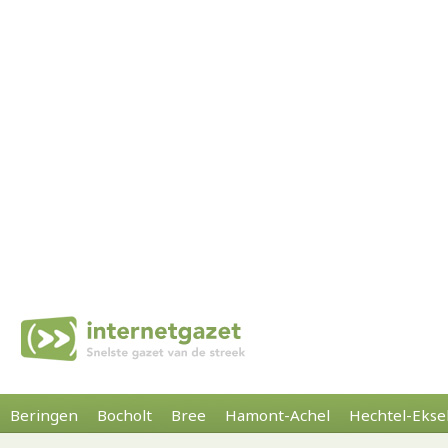
Beringen
Bocholt
Bree
Hamont-Achel
Hechtel-Ekse