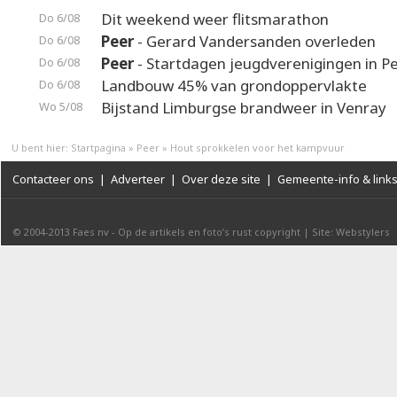
Dit weekend weer flitsmarathon
Do 6/08
Peer
- Gerard Vandersanden overleden
Do 6/08
Peer
- Startdagen jeugdverenigingen in P
Do 6/08
Landbouw 45% van grondoppervlakte
Do 6/08
Bijstand Limburgse brandweer in Venray
Wo 5/08
U bent hier:
Startpagina
»
Peer
»
Hout sprokkelen voor het kampvuur
Contacteer ons
|
Adverteer
|
Over deze site
|
Gemeente-info & link
© 2004-2013
Faes nv
-
Op de artikels en foto’s rust copyright
|
Site: Webstylers