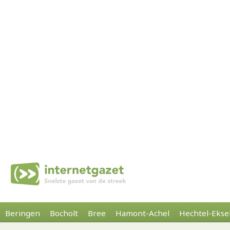
Beringen
Bocholt
Bree
Hamont-Achel
Hechtel-Ekse