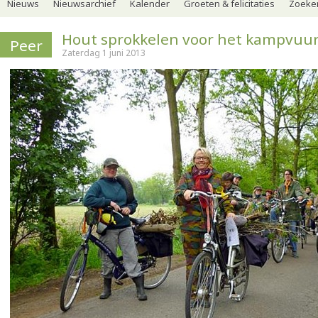
Nieuws
Nieuwsarchief
Kalender
Groeten & felicitaties
Zoeker
Hout sprokkelen voor het kampvuu
Peer
Zaterdag 1 juni 2013