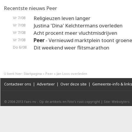
Recentste nieuws Peer
Religieuzen leven langer
Vr 7/08
Justina 'Dina' Kelchtermans overleden
Vr 7/08
Acht procent meer vluchtmisdrijven
Vr 7/08
Peer
- Vernieuwd marktplein toont groene
Vr 7/08
Dit weekend weer flitsmarathon
Do 6/08
U bent hier:
Startpagina
»
Peer
»
Jan Loos overleden
Contacteer ons
|
Adverteer
|
Over deze site
|
Gemeente-info & link
© 2004-2013
Faes nv
-
Op de artikels en foto’s rust copyright
|
Site: Webstylers