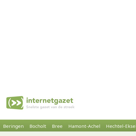
Beringen
Bocholt
Bree
Hamont-Achel
Hechtel-Ekse