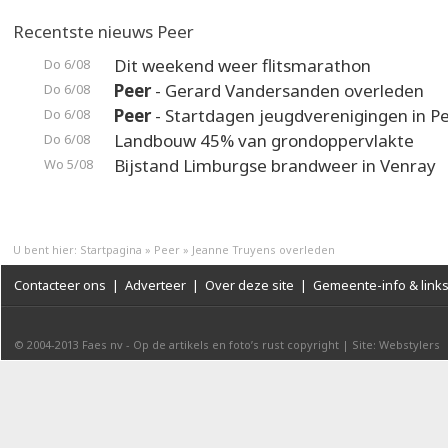
Recentste nieuws Peer
Dit weekend weer flitsmarathon
Do 6/08
Peer
- Gerard Vandersanden overleden
Do 6/08
Peer
- Startdagen jeugdverenigingen in P
Do 6/08
Landbouw 45% van grondoppervlakte
Do 6/08
Bijstand Limburgse brandweer in Venray
Wo 5/08
U bent hier:
Startpagina
»
Peer
»
Jeanne Truyens overleden
Contacteer ons
|
Adverteer
|
Over deze site
|
Gemeente-info & link
© 2004-2013
Faes nv
-
Op de artikels en foto’s rust copyright
|
Site: Webstylers