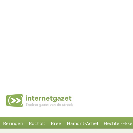
Beringen
Bocholt
Bree
Hamont-Achel
Hechtel-Ekse