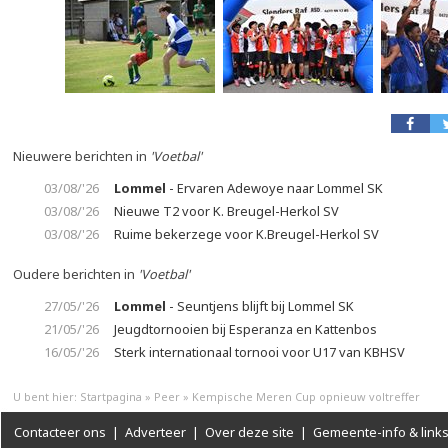
Nieuwere berichten in
'Voetbal'
03/08/'26
Lommel
- Ervaren Adewoye naar Lommel SK
03/08/'26
Nieuwe T2 voor K. Breugel-Herkol SV
03/08/'26
Ruime bekerzege voor K.Breugel-Herkol SV
Oudere berichten in
'Voetbal'
27/05/'26
Lommel
- Seuntjens blijft bij Lommel SK
21/05/'26
Jeugdtornooien bij Esperanza en Kattenbos
16/05/'26
Sterk internationaal tornooi voor U17 van KBHSV
U bent hier:
Startpagina
»
Peer
»
Kempische Meren Cup opnieuw voltreffer
Contacteer ons
|
Adverteer
|
Over deze site
|
Gemeente-info & link