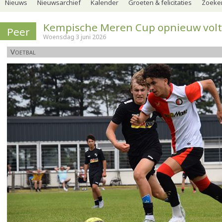
Nieuws
Nieuwsarchief
Kalender
Groeten & felicitaties
Zoeker
Kempische Meren Cup opnieuw volt
Peer
Woensdag 3 juni 2026
Voetbal