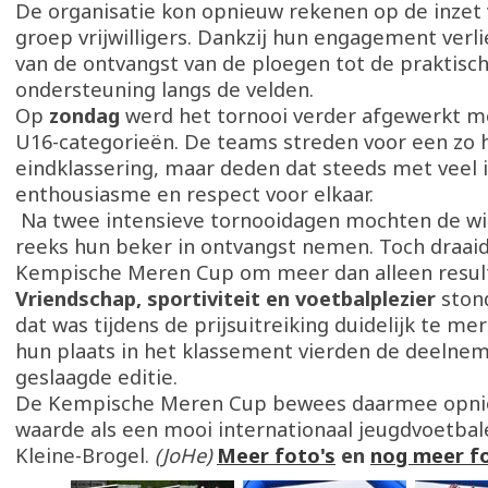
De organisatie kon opnieuw rekenen op de inzet
groep vrijwilligers. Dankzij hun engagement verlie
van de ontvangst van de ploegen tot de praktisc
ondersteuning langs de velden.
Op
zondag
werd het tornooi verder afgewerkt m
U16-categorieën. De teams streden voor een zo 
eindklassering, maar deden dat steeds met veel i
enthousiasme en respect voor elkaar.
Na twee intensieve tornooidagen mochten de wi
reeks hun beker in ontvangst nemen. Toch draai
Kempische Meren Cup om meer dan alleen resul
Vriendschap, sportiviteit en voetbalplezier
stond
dat was tijdens de prijsuitreiking duidelijk te m
hun plaats in het klassement vierden de deelne
geslaagde editie.
De Kempische Meren Cup bewees daarmee opni
waarde als een mooi internationaal jeugdvoetba
Kleine-Brogel.
(JoHe)
Meer foto's
en
nog meer fo