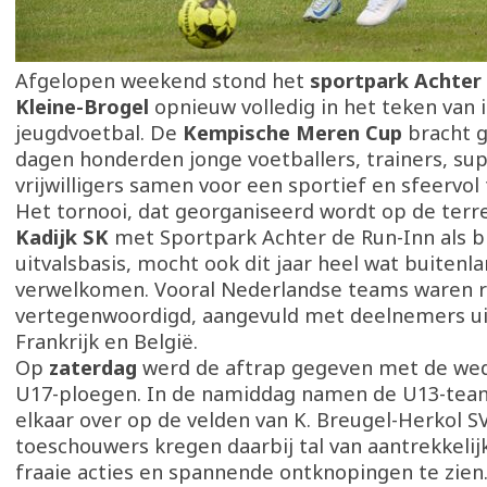
Afgelopen weekend stond het
sportpark Achter 
Kleine-Brogel
opnieuw volledig in het teken van 
jeugdvoetbal. De
Kempische Meren Cup
bracht 
dagen honderden jonge voetballers, trainers, su
vrijwilligers samen voor een sportief en sfeervol 
Het tornooi, dat georganiseerd wordt op de terr
Kadijk SK
met Sportpark Achter de Run-Inn als 
uitvalsbasis, mocht ook dit jaar heel wat buiten
verwelkomen. Vooral Nederlandse teams waren 
vertegenwoordigd, aangevuld met deelnemers uit
Frankrijk en België.
Op
zaterdag
werd de aftrap gegeven met de wed
U17-ploegen. In de namiddag namen de U13-tea
elkaar over op de velden van K. Breugel-Herkol SV
toeschouwers kregen daarbij tal van aantrekkelij
fraaie acties en spannende ontknopingen te zien