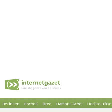
Beringen
Bocholt
Bree
Hamont-Achel
Hechtel-Ekse