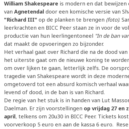
William Shakespeare
is modern en dat bewijzen 
van
Agnetendal
door een komische versie van Sh
"Richard III"
op de planken te brengen
(foto)
. S
leerkrachten en BICC Peer staan ze in voor de vo
productie van hun leerlingentoneel
"In de ban va
dat maakt de opvoeringen zo bijzonder.
Het verhaal gaat over Richard die na de dood van
het uiterste gaat om de nieuwe koning te worden.
om over lijken te gaan, letterlijk zelfs. De oorspr
tragedie van Shakespeare wordt in deze moderne
omgetoverd tot een absurd komisch verhaal waar
levend of dood, in de ban is van Richard.
De regie van het stuk is in handen van Lut Masso
Daelman. Er zijn voorstellingen
op vrijdag 27 en 
april
, telkens om 20u30 in BICC Peer. Tickets kost
voorverkoop 5 euro en aan de kassa 6 euro. Rese