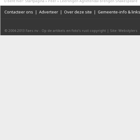
U bent hier:
Startpagina
»
Peer
»
Leerlingen Agnetendal brengen Shakespeare
Contacteer ons
|
Adverteer
|
Over deze site
|
Gemeente-info & link
© 2004-2013
Faes nv
-
Op de artikels en foto’s rust copyright
|
Site: Webstylers