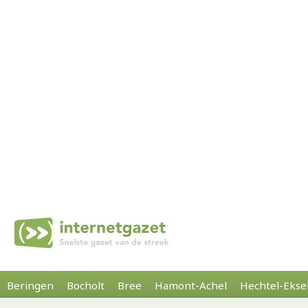
Beringen
Bocholt
Bree
Hamont-Achel
Hechtel-Ekse