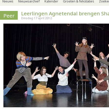
Nieuws
Nieuwsarchief
Kalender
Groeten & felicitaties
Zoeker
Leerlingen Agnetendal brengen Sh
Peer
Dinsdag 17 april 2012