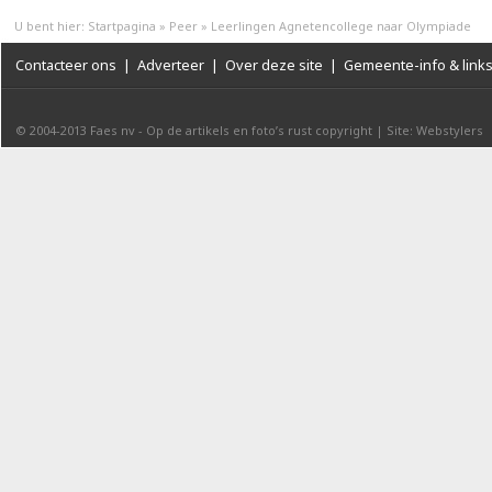
U bent hier:
Startpagina
»
Peer
»
Leerlingen Agnetencollege naar Olympiade
Contacteer ons
|
Adverteer
|
Over deze site
|
Gemeente-info & link
© 2004-2013
Faes nv
-
Op de artikels en foto’s rust copyright
|
Site: Webstylers