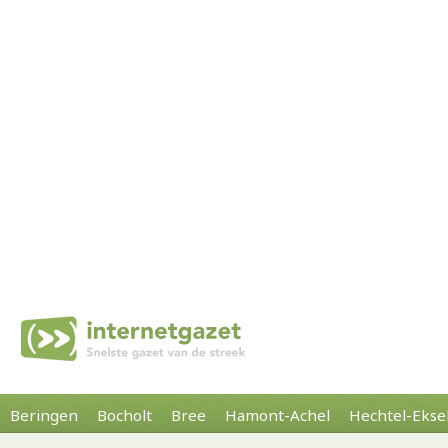
Beringen
Bocholt
Bree
Hamont-Achel
Hechtel-Ekse