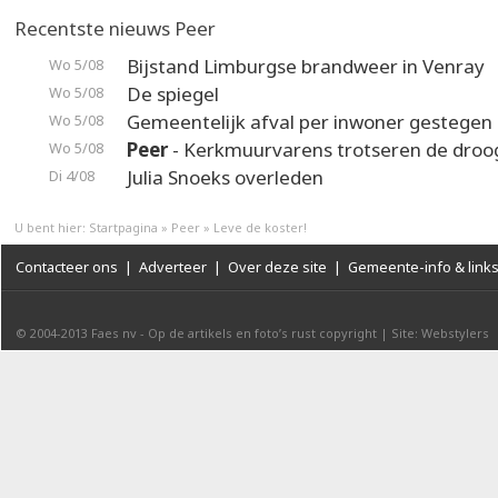
Recentste nieuws Peer
Bijstand Limburgse brandweer in Venray
Wo 5/08
De spiegel
Wo 5/08
Gemeentelijk afval per inwoner gestegen
Wo 5/08
Peer
- Kerkmuurvarens trotseren de droo
Wo 5/08
Julia Snoeks overleden
Di 4/08
U bent hier:
Startpagina
»
Peer
»
Leve de koster!
Contacteer ons
|
Adverteer
|
Over deze site
|
Gemeente-info & link
© 2004-2013
Faes nv
-
Op de artikels en foto’s rust copyright
|
Site: Webstylers