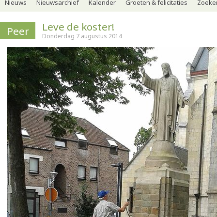
Nieuws
Nieuwsarchief
Kalender
Groeten & felicitaties
Zoeker
Leve de koster!
Peer
Donderdag 7 augustus 2014