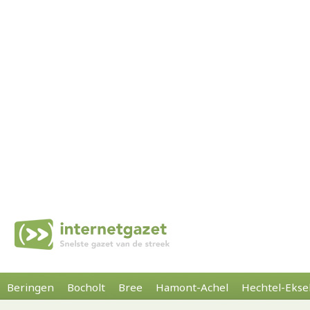
Beringen
Bocholt
Bree
Hamont-Achel
Hechtel-Ekse