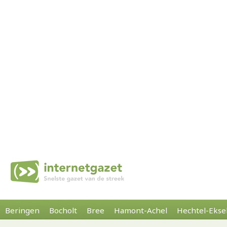
Beringen
Bocholt
Bree
Hamont-Achel
Hechtel-Ekse