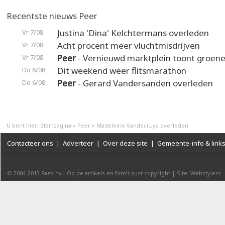
Recentste nieuws Peer
Justina 'Dina' Kelchtermans overleden
Vr 7/08
Acht procent meer vluchtmisdrijven
Vr 7/08
Peer
- Vernieuwd marktplein toont groene
Vr 7/08
Dit weekend weer flitsmarathon
Do 6/08
Peer
- Gerard Vandersanden overleden
Do 6/08
U bent hier:
Startpagina
»
Peer
»
Madeleine Vandecruys overleden
Contacteer ons
|
Adverteer
|
Over deze site
|
Gemeente-info & link
© 2004-2013
Faes nv
-
Op de artikels en foto’s rust copyright
|
Site: Webstylers