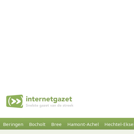
Beringen
Bocholt
Bree
Hamont-Achel
Hechtel-Ekse