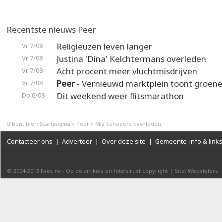
Recentste nieuws Peer
Religieuzen leven langer
Vr 7/08
Justina 'Dina' Kelchtermans overleden
Vr 7/08
Acht procent meer vluchtmisdrijven
Vr 7/08
Peer
- Vernieuwd marktplein toont groene
Vr 7/08
Dit weekend weer flitsmarathon
Do 6/08
U bent hier:
Startpagina
»
Peer
»
Mia Schepers overleden
Contacteer ons
|
Adverteer
|
Over deze site
|
Gemeente-info & link
© 2004-2013
Faes nv
-
Op de artikels en foto’s rust copyright
|
Site: Webstylers