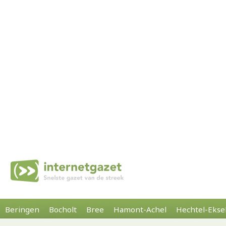
Beringen
Bocholt
Bree
Hamont-Achel
Hechtel-Ekse