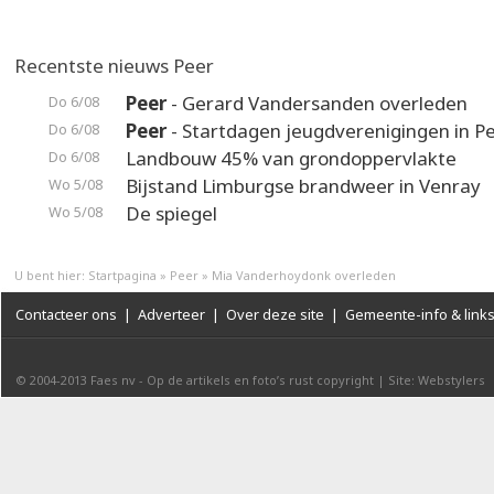
Recentste nieuws Peer
Peer
- Gerard Vandersanden overleden
Do 6/08
Peer
- Startdagen jeugdverenigingen in P
Do 6/08
Landbouw 45% van grondoppervlakte
Do 6/08
Bijstand Limburgse brandweer in Venray
Wo 5/08
De spiegel
Wo 5/08
U bent hier:
Startpagina
»
Peer
»
Mia Vanderhoydonk overleden
Contacteer ons
|
Adverteer
|
Over deze site
|
Gemeente-info & link
© 2004-2013
Faes nv
-
Op de artikels en foto’s rust copyright
|
Site: Webstylers