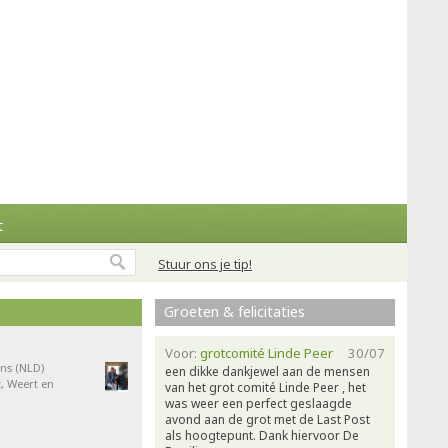
t
Stuur ons je tip!
Groeten & felicitaties
Voor:
grotcomité Linde Peer
30/07
ns (NLD)
een dikke dankjewel aan de mensen
, Weert en
van het grot comité Linde Peer , het
was weer een perfect geslaagde
avond aan de grot met de Last Post
als hoogtepunt. Dank hiervoor De