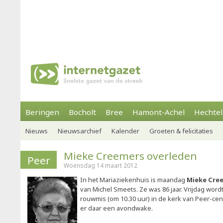
Beringen
Bocholt
Bree
Hamont-Achel
Hechtel
Nieuws
Nieuwsarchief
Kalender
Groeten & felicitaties
Mieke Creemers overleden
Peer
Woensdag 14 maart 2012
In het Mariaziekenhuis is maandag
Mieke Cre
van Michel Smeets. Ze was 86 jaar. Vrijdag wor
rouwmis (om 10.30 uur) in de kerk van Peer-ce
er daar een avondwake.