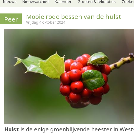
Nieuws
Nieuwsarchief
Kalender
Groeten & felicitaties
Zoeker
Mooie rode bessen van de hulst
Peer
Vrijdag 4 oktober 2024
Hulst
is de enige groenblijvende heester in West