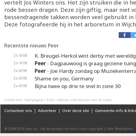
vertelt Jos Winters ons. Het zijn struiken die in 
rode bessen dragen. Deze zijn giftig, maar niet v
bessendragende takken worden veel gebruikt in 
Deze fotografeerde hij in het arboretum in Wijch
Recentste nieuws Peer
K. Breugel-Herkol wint derby met wereldg
Zo 9/08
Peer
- Dagpauwoog is graag geziene tuin
Zo 9/08
Peer
- Joe Hardy zondag op Muziekenterr
Za 8/08
Shame on you, Germany
Za 8/08
Bijna twee op drie te snel in zone 30
Za 8/08
U bent hier:
Startpagina
»
Peer
»
Mooie rode bessen van de hulst
Contacteer ons
|
Adverteer
|
Over deze site
|
Gemeente-info & link
© 2004-2013
Faes nv
-
Op de artikels en foto’s rust copyright
|
Site: Webstylers