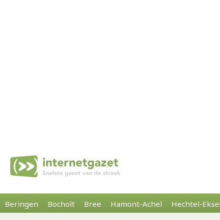
Beringen
Bocholt
Bree
Hamont-Achel
Hechtel-Ekse