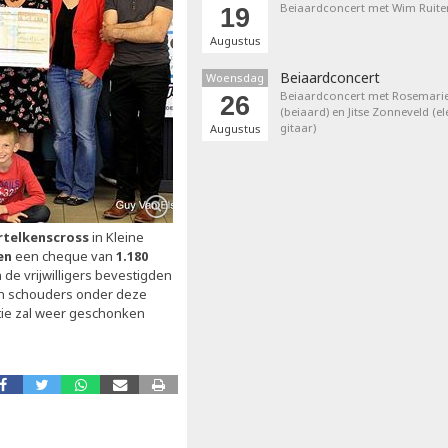
Beiaardconcert met Wim Ruite
19
Augustus
Beiaardconcert
Woensdag
Beiaardconcert met Rosemarie
26
(beiaard) en Jitse Zonneveld (el
gitaar)
Augustus
telkenscross
in Kleine
en
een cheque van
1.180
de vrijwilligers bevestigden
un schouders onder deze
tie zal weer geschonken