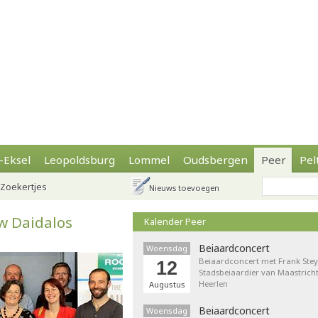
-Eksel
Leopoldsburg
Lommel
Oudsbergen
Peer
Pel
Zoekertjes
Nieuws toevoegen
w Daidalos
Kalender Peer
Beiaardconcert
Woensdag
Beiaardconcert met Frank Stey
12
Stadsbeiaardier van Maastricht
Heerlen
Augustus
Beiaardconcert
Woensdag