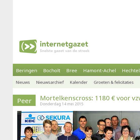
Beringen
Bocholt
Bree
Hamont-Achel
Hechtel
Nieuws
Nieuwsarchief
Kalender
Groeten & felicitaties
Mortelkenscross: 1180 € voor vz
Peer
Donderdag 14 mei 2015