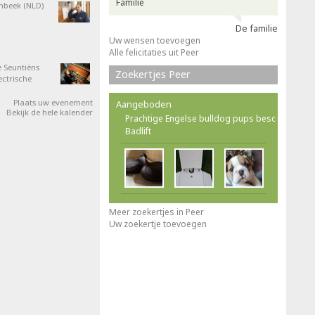
Familie
nbeek (NLD)
De familie
Uw wensen toevoegen
Alle felicitaties uit Peer
 Seuntiëns
Zoekertjes Peer
ectrische
Plaats uw evenement
Aangeboden
Bekijk de hele kalender
Prachtige Engelse bulldog pups besc
Badlift
Meer zoekertjes in Peer
Uw zoekertje toevoegen