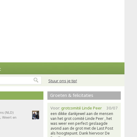
t
Stuur ons je tip!
Groeten & felicitaties
Voor:
grotcomité Linde Peer
30/07
ns (NLD)
een dikke dankjewel aan de mensen
, Weert en
van het grot comité Linde Peer , het
was weer een perfect geslaagde
avond aan de grot met de Last Post
als hoogtepunt. Dank hiervoor De