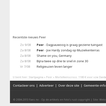
Recentste nieuws Peer
Zo 9/08
Peer
- Dagpauwoog is graag geziene tuingast
Za 8/08
Peer
- Joe Hardy zondag op Muziekenterras
Za 8/08
Shame on you, Germany
Za 8/08
Bijna twee op drie te snel in zone 30
Vr 7/08
Religieuzen leven langer
U bent hier:
Startpagina
»
Peer
»
Mortelkenscross: 1180 € voor vzw Daid
Contacteer ons
|
Adverteer
|
Over deze site
|
Gemeente-info 
© 2004-2013
Faes nv
-
Op de artikels en foto’s rust copyright
|
Site: Webs