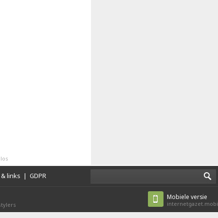
alos
& links
|
GDPR
Mobiele versie
internetgazet.mobi
tylers