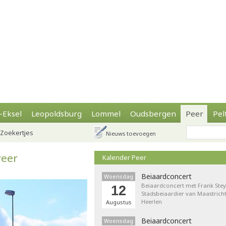
-Eksel
Leopoldsburg
Lommel
Oudsbergen
Peer
Pel
Zoekertjes
Nieuws toevoegen
Peer
Kalender Peer
Beiaardconcert
Woensdag
Beiaardconcert met Frank Stey
12
Stadsbeiaardier van Maastricht
Heerlen
Augustus
Beiaardconcert
Woensdag