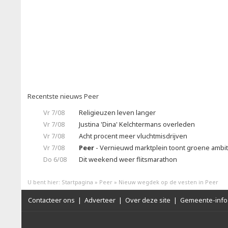
Recentste nieuws Peer
Vr 7/08
Religieuzen leven langer
Vr 7/08
Justina 'Dina' Kelchtermans overleden
Vr 7/08
Acht procent meer vluchtmisdrijven
Vr 7/08
Peer
- Vernieuwd marktplein toont groene ambit
Do 6/08
Dit weekend weer flitsmarathon
U bent hier:
Startpagina
»
Peer
»
Nieuw wegdek op de vesten in Peer
Contacteer ons
|
Adverteer
|
Over deze site
|
Gemeente-info 