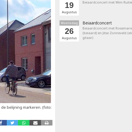
Beiaardconcert met Wim Ruite
19
Augustus
Beiaardconcert
Woensdag
Beiaardconcert met Rosemarie
26
(beiaard) en Jitse Zonneveld (el
gitaar)
Augustus
e belijning markeren. (foto: