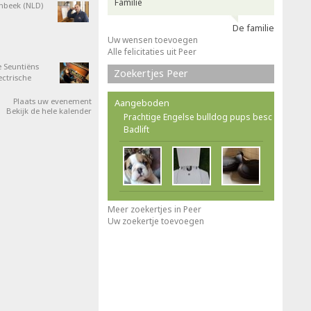
Familie
nbeek (NLD)
De familie
Uw wensen toevoegen
Alle felicitaties uit Peer
 Seuntiëns
Zoekertjes Peer
ectrische
Plaats uw evenement
Aangeboden
Bekijk de hele kalender
Prachtige Engelse bulldog pups besc
Badlift
Meer zoekertjes in Peer
Uw zoekertje toevoegen