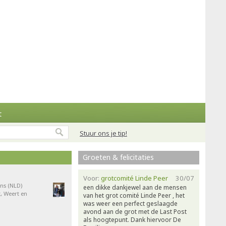
t
Stuur ons je tip!
Groeten & felicitaties
Voor:
grotcomité Linde Peer
30/07
ns (NLD)
een dikke dankjewel aan de mensen
, Weert en
van het grot comité Linde Peer , het
was weer een perfect geslaagde
avond aan de grot met de Last Post
als hoogtepunt. Dank hiervoor De