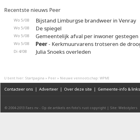
Recentste nieuws Peer
Bijstand Limburgse brandweer in Venray
Wo 5/08
De spiegel
Wo 5/08
Gemeentelijk afval per inwoner gestegen
Wo 5/08
Peer
- Kerkmuurvarens trotseren de droo
Wo 5/08
Julia Snoeks overleden
Di 4/08
U bent hier:
Startpagina
»
Peer
»
Nieuwe vennootschap: WPMI
Contacteer ons
|
Adverteer
|
Over deze site
|
Gemeente-info & link
© 2004-2013
Faes nv
-
Op de artikels en foto’s rust copyright
|
Site: Webstylers