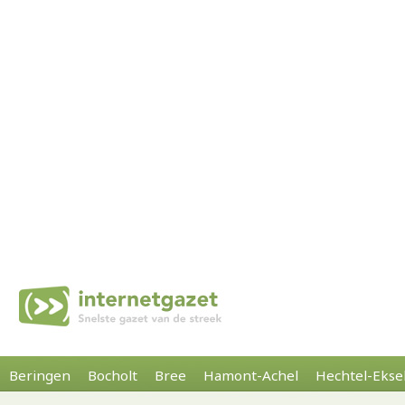
Beringen
Bocholt
Bree
Hamont-Achel
Hechtel-Ekse