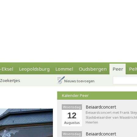
-Eksel
Leopoldsburg
Lommel
Oudsbergen
Peer
Pel
Zoekertjes
Nieuws toevoegen
Kalender Peer
Beiaardconcert
Woensdag
Beiaardconcert met Frank Stey
12
Stadsbeiaardier van Maastricht
Heerlen
Augustus
Beiaardconcert
Woensdag