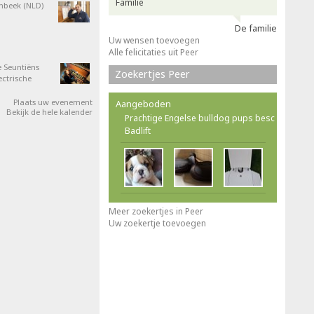
Familie
nbeek (NLD)
De familie
Uw wensen toevoegen
Alle felicitaties uit Peer
 Seuntiëns
Zoekertjes Peer
ectrische
Plaats uw evenement
Aangeboden
Bekijk de hele kalender
Prachtige Engelse bulldog pups besc
Badlift
Meer zoekertjes in Peer
Uw zoekertje toevoegen