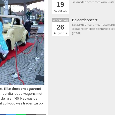
Beiaardconcert met Wim Ruite
19
Augustus
Beiaardconcert
Woensdag
Beiaardconcert met Rosemarie
26
(beiaard) en Jitse Zonneveld (el
gitaar)
Augustus
rt.
Elke donderdagavond
onderdtal oude wagens met
de jaren '60. Het was de
t zo koud was traden ze op