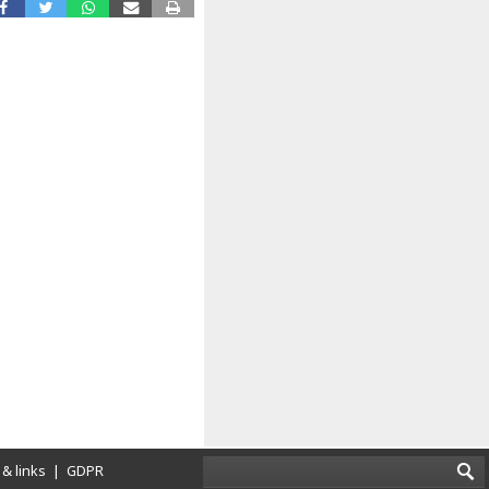
& links
|
GDPR