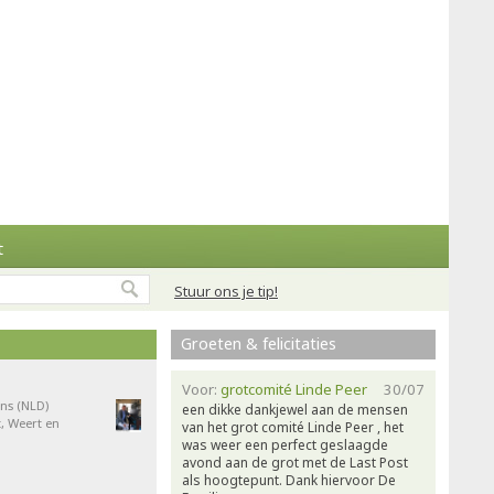
t
Stuur ons je tip!
Groeten & felicitaties
Voor:
grotcomité Linde Peer
30/07
ns (NLD)
een dikke dankjewel aan de mensen
, Weert en
van het grot comité Linde Peer , het
was weer een perfect geslaagde
avond aan de grot met de Last Post
als hoogtepunt. Dank hiervoor De