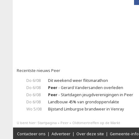
Recentste nieuws Peer
Do 6/08
Dit weekend weer flitsmarathon
Do 6/08
Peer
- Gerard Vandersanden overleden
Do 6/08
Peer
- Startdagen jeugdverenigingen in Peer
Do 6/08
Landbouw 45% van grondoppervlakte
Wo 5/08
Bijstand Limburgse brandweer in Venray
U bent hier:
Startpagina
»
Peer
»
Oldtimertreffen op de Markt
Contacteer ons
|
Adverteer
|
Over deze site
|
Gemeente-info 