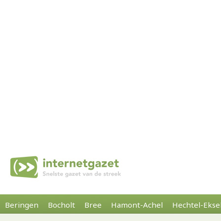
Beringen
Bocholt
Bree
Hamont-Achel
Hechtel-Ekse