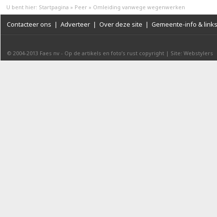
U bent hier:
Startpagina
»
Peer
»
Omleiding vanwege wegenwerken
Contacteer ons
|
Adverteer
|
Over deze site
|
Gemeente-info & link
© 2004-2013
Faes nv
-
Op de artikels en foto’s rust copyright
|
Site: Webstylers