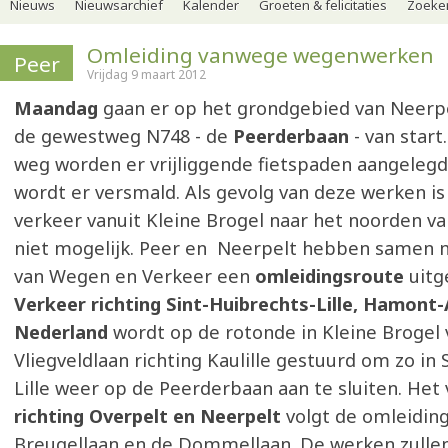
Nieuws
Nieuwsarchief
Kalender
Groeten & felicitaties
Zoeker
Omleiding vanwege wegenwerken
Peer
Vrijdag 9 maart 2012
Maandag
gaan er op het grondgebied van Neerp
de gewestweg N748 - de
Peerderbaan
- van start
weg worden er vrijliggende fietspaden aangelegd
wordt er versmald. Als gevolg van deze werken i
verkeer vanuit Kleine Brogel naar het noorden va
niet mogelijk. Peer en Neerpelt hebben samen 
van Wegen en Verkeer een
omleidingsroute
uitg
Verkeer richting Sint-Huibrechts-Lille, Hamont-
Nederland
wordt op de rotonde in Kleine Brogel 
Vliegveldlaan richting Kaulille gestuurd om zo in 
Lille weer op de Peerderbaan aan te sluiten. Het
richting Overpelt en Neerpelt
volgt de omleiding
Breugellaan en de Dommellaan. De werken zullen 