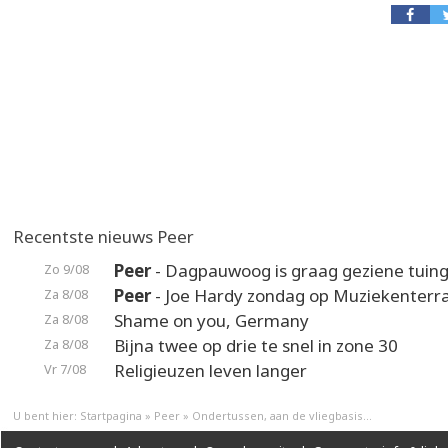
Recentste nieuws Peer
Peer
- Dagpauwoog is graag geziene tuin
Zo 9/08
Peer
- Joe Hardy zondag op Muziekenterr
Za 8/08
Shame on you, Germany
Za 8/08
Bijna twee op drie te snel in zone 30
Za 8/08
Religieuzen leven langer
Vr 7/08
U bent hier:
Startpagina
»
Peer
»
Ondertussen, aan de vliegbasis...