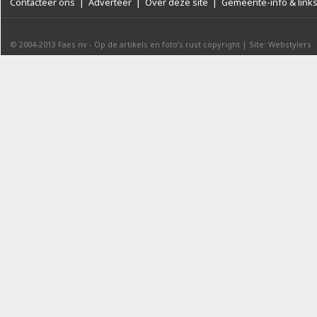
Contacteer ons
|
Adverteer
|
Over deze site
|
Gemeente-info & link
© 2004-2013
Faes nv
-
Op de artikels en foto’s rust copyright
|
Site: Webstylers