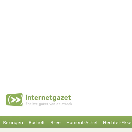
Beringen
Bocholt
Bree
Hamont-Achel
Hechtel-Ekse