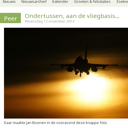
Nieuws
Nieuwsarchief
Kalender
Groeten & felicitaties
Zoeker
Ondertussen, aan de vliegbasis...
Peer
Woensdag 12 november 2014
Daar maakte Jan Boonen in de vooravond deze knappe foto.